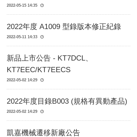
保
2022-05-15 14:35
政
策
2022年度 A1009 型錄版本修正紀錄
規
格
2022-05-11 14:33
書
下
載
新品上市公告 - KT7DCL、
最
KT7EEC/KT7EECS
新
消
2022-05-02 14:29
息
2022年度目錄B003 (規格有異動產品)
聯
絡
2022-05-02 14:29
我
們
凱嘉機械遷移新廠公告