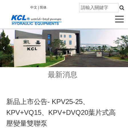
首
中文 |
简体
頁
關
於
凱
嘉
產
品
資
最新消息
訊
技
術
新品上市公告- KPV25-25、
研
發
KPV+VQ15、KPV+DVQ20葉片式高
壓變量雙聯泵
品