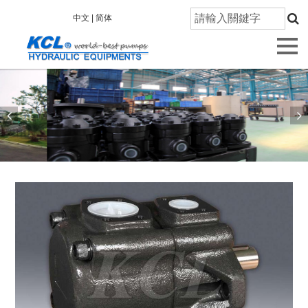
首
中文 |
简体
頁
關
於
凱
嘉
產
品
資
訊
技
術
研
發
品