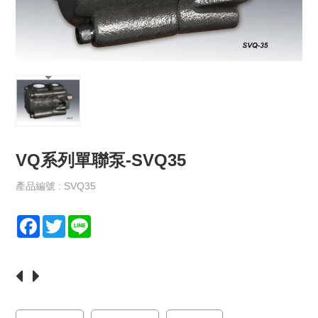
保
政
策
規
格
書
下
載
VQ系列單聯泵-SVQ35
最
新
消
產品編號 : SVQ35
息
F
T
L
聯
a
w
i
絡
c
i
n
我
e
t
e
們
b
t
o
e