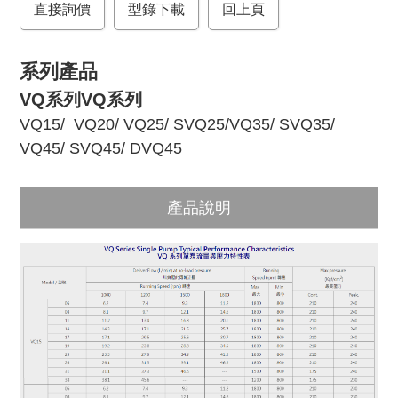
直接詢價
o
r
型錄下載
回上頁
k
系列產品
VQ系列VQ系列
VQ15
/
VQ20
/
VQ25
/
SVQ25
/
VQ35
/
SVQ35
/
VQ45
/
SVQ45
/
DVQ45
產品說明