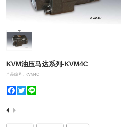
保
政
策
规
格
书
下
载
KVM油压马达系列-KVM4C
最
新
消
产品编号 : KVM4C
息
F
T
L
联
a
w
i
络
c
i
n
我
e
t
e
们
b
t
o
e