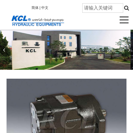
首
简体 |
中文
页
关
于
凯
嘉
产
品
信
息
技
术
研
发
质