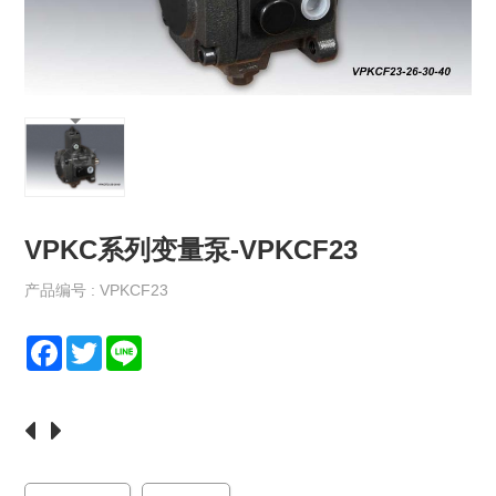
保
政
策
规
格
书
下
载
VPKC系列变量泵-VPKCF23
最
新
消
产品编号 : VPKCF23
息
F
T
L
联
a
w
i
络
c
i
n
我
e
t
e
们
b
t
o
e