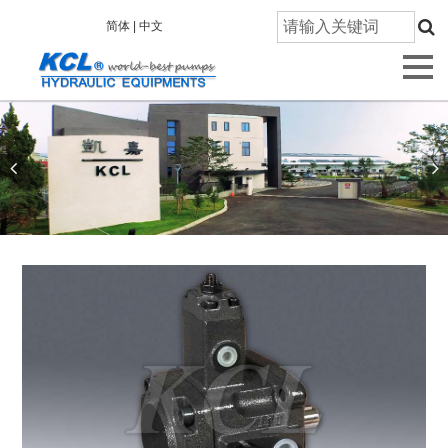
首
简体 |
中文
页
关
于
凯
嘉
产
品
信
息
技
术
研
发
质