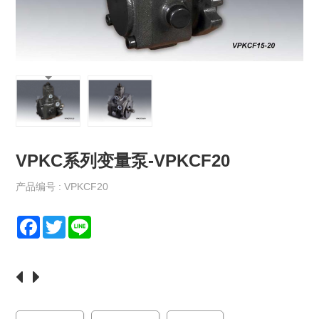
保
政
策
规
格
书
下
载
VPKC系列变量泵-VPKCF20
最
新
消
产品编号 : VPKCF20
息
F
T
L
联
a
w
i
络
c
i
n
我
e
t
e
们
b
t
o
e