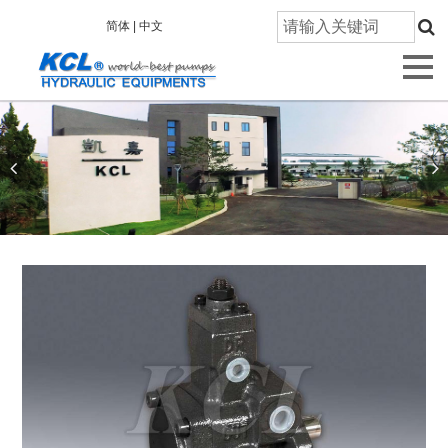
首
简体 |
中文
页
关
于
凯
嘉
产
品
信
息
技
术
研
发
质