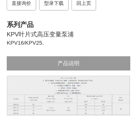
直接询价
o
r
型录下载
回上页
k
系列产品
KPV叶片式高压变量泵浦
KPV16
KPV25
.
/
产品说明