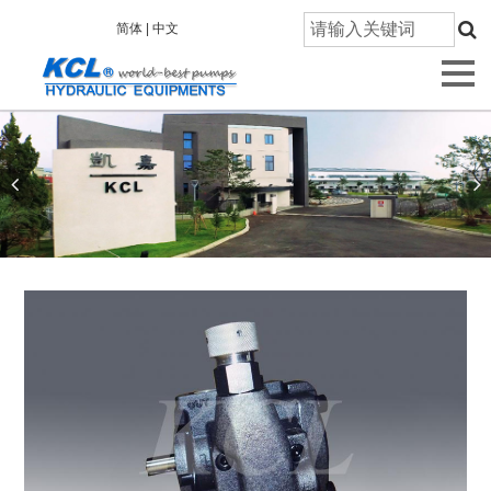
首
简体 |
中文
页
关
于
凯
嘉
产
品
信
息
技
术
研
发
质