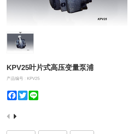
保
政
策
规
格
书
下
载
KPV25叶片式高压变量泵浦
最
新
消
产品编号 : KPV25
息
F
T
L
联
a
w
i
络
c
i
n
我
e
t
e
们
b
t
o
e