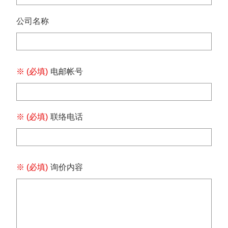
保
政
策
公司名称
规
格
书
※ (必填)
电邮帐号
下
载
最
※ (必填)
联络电话
新
消
息
※ (必填)
询价内容
联
络
我
们