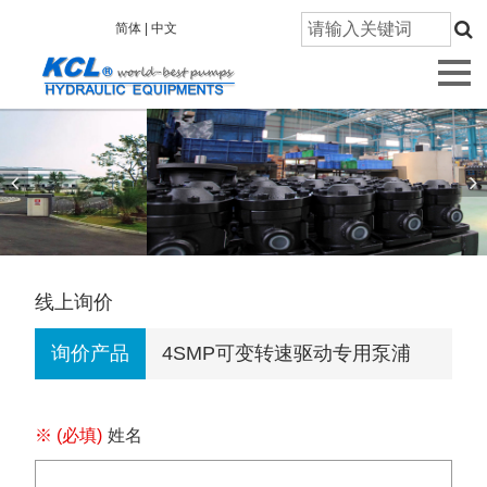
首
简体 |
中文
页
关
于
凯
嘉
产
品
信
息
线上询价
技
询价产品
4SMP可变转速驱动专用泵浦
术
研
发
※ (必填)
姓名
质