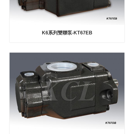
保
政
策
規
K6系列雙聯泵-KT67EB
格
書
下
載
最
新
消
息
聯
絡
我
們