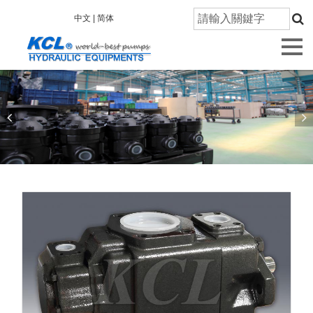
首
中文 |
简体
頁
關
於
凱
嘉
產
品
資
訊
技
術
研
發
品