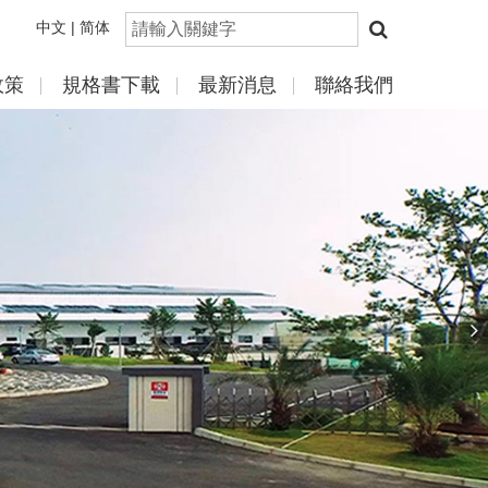
中文 |
简体
政策
規格書下載
最新消息
聯絡我們