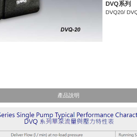
DVQ系列
DVQ20
/
DV
產品說明