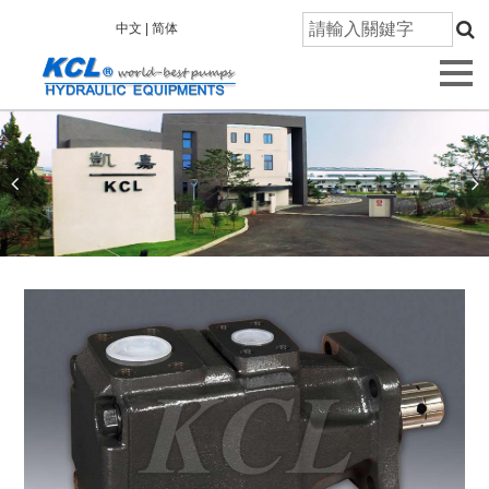
首
中文 |
简体
頁
關
於
凱
嘉
產
品
資
訊
技
術
研
發
品