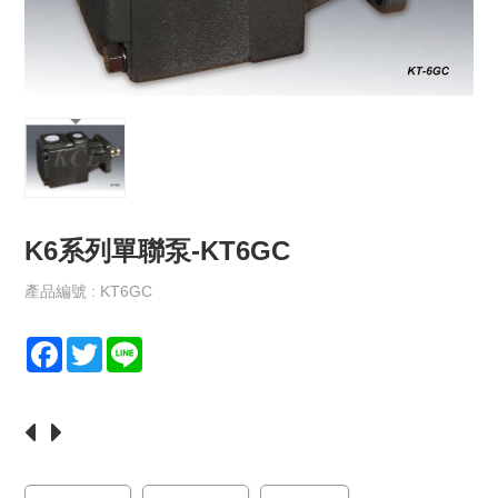
保
政
策
規
格
書
下
載
K6系列單聯泵-KT6GC
最
新
消
產品編號 : KT6GC
息
F
T
L
聯
a
w
i
絡
c
i
n
我
e
t
e
們
b
t
o
e