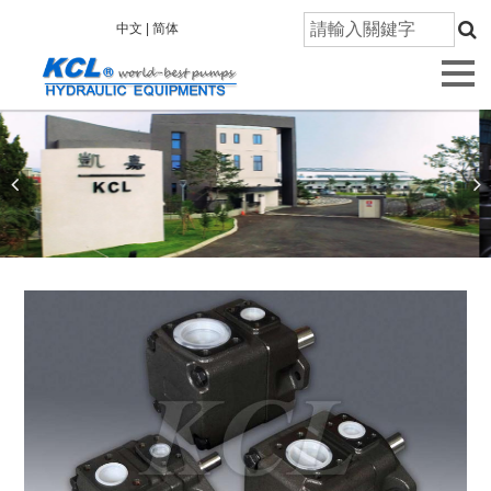
首
中文 |
简体
頁
關
於
凱
嘉
產
品
資
訊
技
術
研
發
品