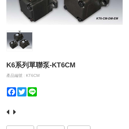
保
政
策
規
格
書
下
載
K6系列單聯泵-KT6CM
最
新
消
產品編號 : KT6CM
息
F
T
L
聯
a
w
i
絡
c
i
n
我
e
t
e
們
b
t
o
e