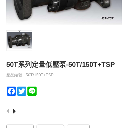
保
政
策
規
格
書
下
載
50T系列定量低壓泵-50T/150T+TSP
最
新
消
產品編號 : 50T/150T+TSP
息
F
T
L
聯
a
w
i
絡
c
i
n
我
e
t
e
們
b
t
o
e