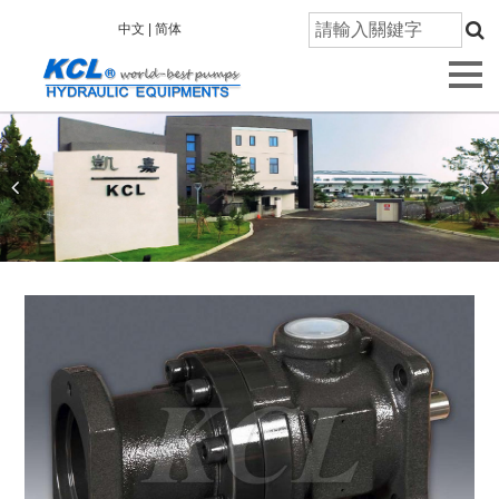
首
中文 |
简体
頁
關
於
凱
嘉
產
品
資
訊
技
術
研
發
品