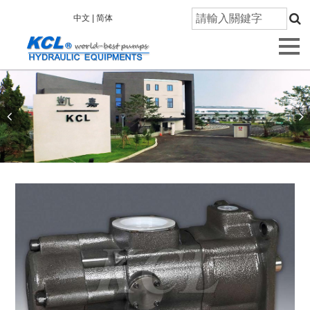
首
中文 |
简体
頁
關
於
凱
嘉
產
品
資
訊
技
術
研
發
品