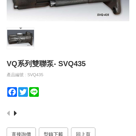
保
政
策
規
格
書
下
載
VQ系列雙聯泵- SVQ435
最
新
產品編號 : SVQ435
消
息
F
T
L
a
w
i
聯
c
i
n
絡
e
t
e
我
們
b
t
o
e
直接詢價
o
r
型錄下載
回上頁