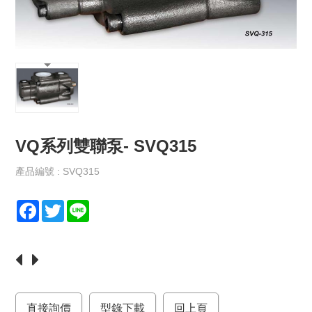
保
政
策
規
格
書
下
載
VQ系列雙聯泵- SVQ315
最
新
產品編號 : SVQ315
消
息
F
T
L
a
w
i
聯
c
i
n
絡
e
t
e
我
們
b
t
o
e
直接詢價
o
r
型錄下載
回上頁