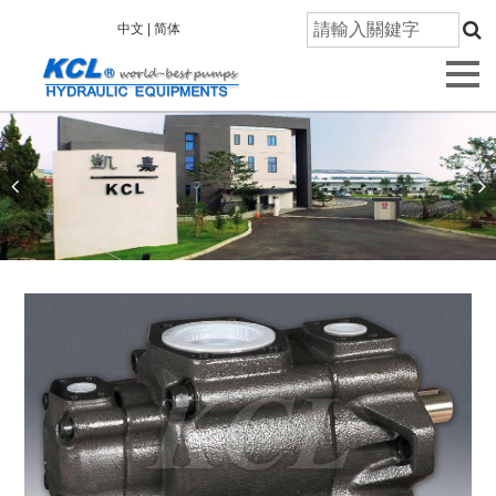
首
中文 |
简体
頁
關
於
凱
嘉
產
品
資
訊
技
術
研
發
品