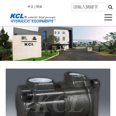
首
中文 |
简体
頁
關
於
凱
嘉
產
品
資
訊
技
術
研
發
品