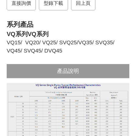
直接詢價
o
r
型錄下載
回上頁
k
系列產品
VQ系列VQ系列
VQ15
/
VQ20
/
VQ25
/
SVQ25
/
VQ35
/
SVQ35
/
VQ45
/
SVQ45
/
DVQ45
產品說明