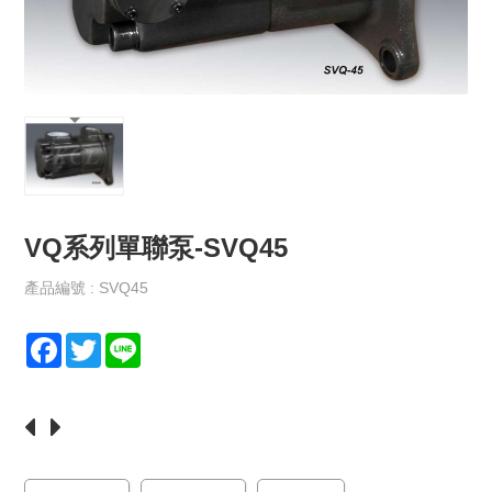
保
政
策
規
格
書
下
載
VQ系列單聯泵-SVQ45
最
新
消
產品編號 : SVQ45
息
F
T
L
聯
a
w
i
絡
c
i
n
我
e
t
e
們
b
t
o
e