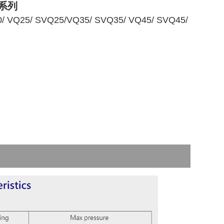
Q系列
0
/
VQ25
/
SVQ25
/
VQ35
/
SVQ35
/
VQ45
/
SVQ45
/