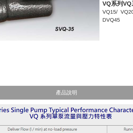
VQ系列V
VQ15
/
VQ2
DVQ45
產品說明