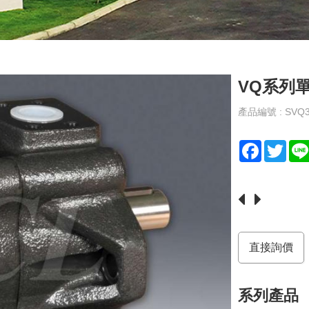
VQ系列單
產品編號 : SVQ
F
T
a
w
c
i
e
t
b
t
o
e
直接詢價
o
r
k
系列產品