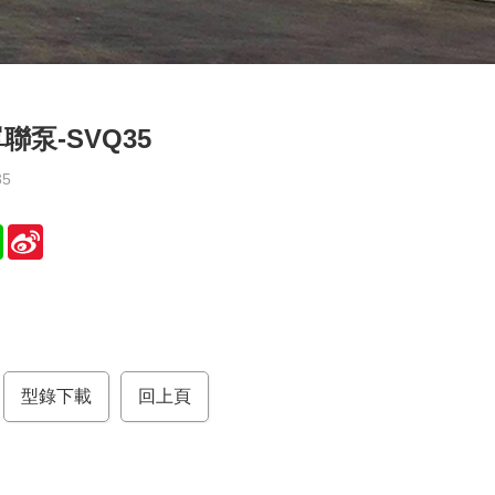
聯泵-SVQ35
35
L
S
i
i
n
n
e
a
W
e
型錄下載
i
回上頁
b
o