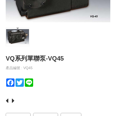
保
政
策
規
格
書
下
載
VQ系列單聯泵-VQ45
最
新
消
產品編號 : VQ45
息
F
T
L
聯
a
w
i
絡
c
i
n
我
e
t
e
們
b
t
o
e