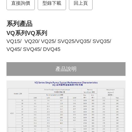
直接詢價
o
r
型錄下載
回上頁
k
系列產品
VQ系列VQ系列
VQ15
/
VQ20
/
VQ25
/
SVQ25
/
VQ35
/
SVQ35
/
VQ45
/
SVQ45
/
DVQ45
產品說明