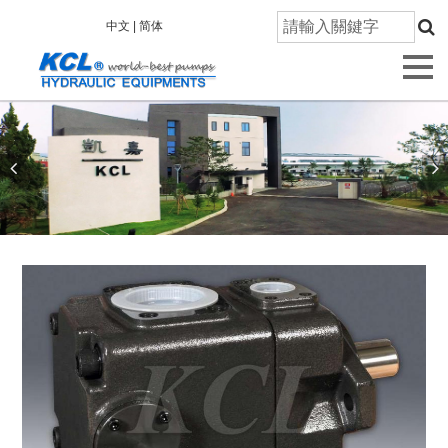
首
中文 |
简体
頁
關
於
凱
嘉
產
品
資
訊
技
術
研
發
品